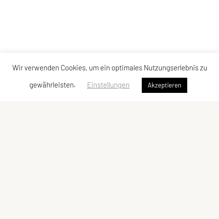
Wir verwenden Cookies, um ein optimales Nutzungserlebnis zu
gewährleisten.
Einstellungen
Akzeptieren
Vereinsadresse
Tischtennisfreunde St. Stefan
Johann Albrecher