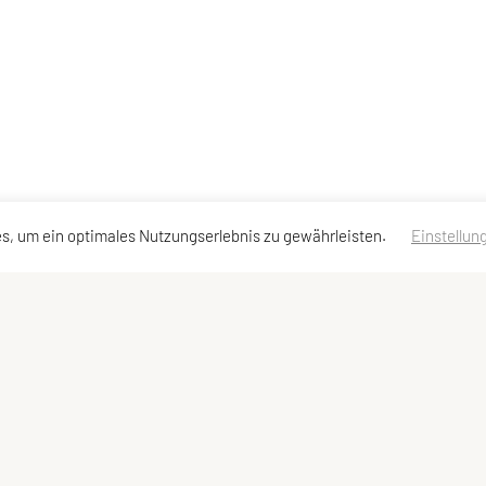
s, um ein optimales Nutzungserlebnis zu gewährleisten.
Einstellun
dressen
Schnellzugriff
Meta
Angebot
Impressum