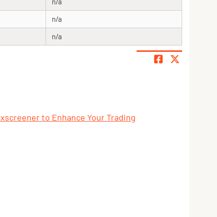
n/a
n/a
n/a
exscreener to Enhance Your Trading