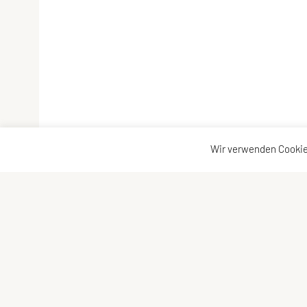
Wir verwenden Cookie
Vereinsadresse
Kontakta
Tischtennisfreunde St. Stefan
Kontakt