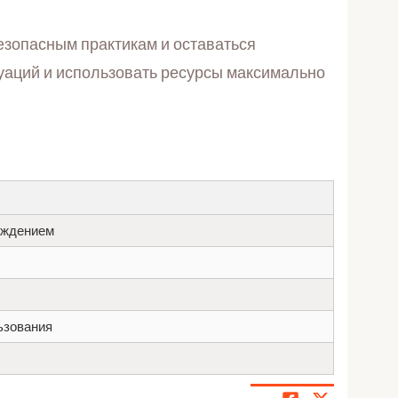
езопасным практикам и оставаться
уаций и использовать ресурсы максимально
рждением
ьзования