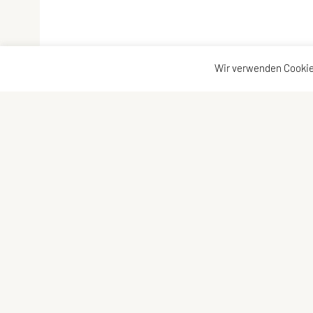
Wir verwenden Cookie
Vereinsadresse
Kontakta
Tischtennisfreunde St. Stefan
Kontakt
Johann Albrecher
Vorstand
Langegg an der Schilcherstraße 178
8511 St. Stefan ob Stainz
Telefon:
privat
0677-61736387