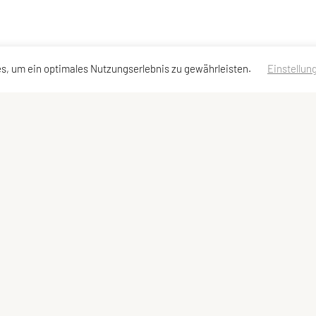
s, um ein optimales Nutzungserlebnis zu gewährleisten.
Einstellun
dressen
Schnellzugriff
Meta
Angebot
Impressum
Team und Trainer
Sitemap
Datenschutzerklärung