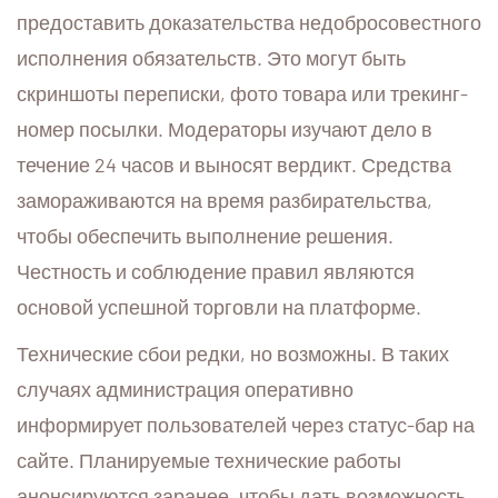
предоставить доказательства недобросовестного
исполнения обязательств. Это могут быть
скриншоты переписки, фото товара или трекинг-
номер посылки. Модераторы изучают дело в
течение 24 часов и выносят вердикт. Средства
замораживаются на время разбирательства,
чтобы обеспечить выполнение решения.
Честность и соблюдение правил являются
основой успешной торговли на платформе.
Технические сбои редки, но возможны. В таких
случаях администрация оперативно
информирует пользователей через статус-бар на
сайте. Планируемые технические работы
анонсируются заранее, чтобы дать возможность