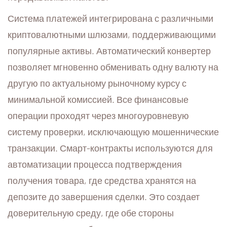
Система платежей интегрирована с различными
криптовалютными шлюзами, поддерживающими
популярные активы. Автоматический конвертер
позволяет мгновенно обменивать одну валюту на
другую по актуальному рыночному курсу с
минимальной комиссией. Все финансовые
операции проходят через многоуровневую
систему проверки, исключающую мошеннические
транзакции. Смарт-контракты используются для
автоматизации процесса подтверждения
получения товара, где средства хранятся на
депозите до завершения сделки. Это создает
доверительную среду, где обе стороны