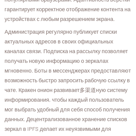
гарантирует корректное отображение контента на
устройствах с любым разрешением экрана.
Администрация регулярно публикует списки
актуальных адресов в своих официальных
каналах связи. Подписка на рассылку позволяет
получать новую информацию о зеркалах
мгновенно. Боты в мессенджерах предоставляют
возможность быстро запросить рабочую ссылку в
чате. Кракен онион развивает多渠道ную систему
информирования, чтобы каждый пользователь
мог выбрать удобный для себя способ получения
данных. Децентрализованное хранение списков
зеркал в IPFS делает их неуязвимыми для