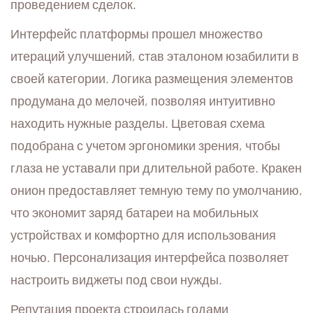
проведением сделок.
Интерфейс платформы прошел множество
итераций улучшений, став эталоном юзабилити в
своей категории. Логика размещения элементов
продумана до мелочей, позволяя интуитивно
находить нужные разделы. Цветовая схема
подобрана с учетом эргономики зрения, чтобы
глаза не уставали при длительной работе. Кракен
онион предоставляет темную тему по умолчанию,
что экономит заряд батареи на мобильных
устройствах и комфортно для использования
ночью. Персонализация интерфейса позволяет
настроить виджеты под свои нужды.
Репутация проекта строилась годами