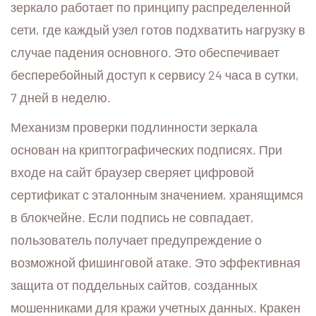
зеркало работает по принципу распределенной
сети, где каждый узел готов подхватить нагрузку в
случае падения основного. Это обеспечивает
бесперебойный доступ к сервису 24 часа в сутки,
7 дней в неделю.
Механизм проверки подлинности зеркала
основан на криптографических подписях. При
входе на сайт браузер сверяет цифровой
сертификат с эталонным значением, хранящимся
в блокчейне. Если подпись не совпадает,
пользователь получает предупреждение о
возможной фишинговой атаке. Это эффективная
защита от поддельных сайтов, созданных
мошенниками для кражи учетных данных. Кракен