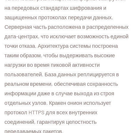
на передовых стандартах шифрования и
защищенных протоколах передачи данных.
Серверная часть расположена в распределенных
дата-центрах, что исключает возможность единой
точки отказа. Архитектура системы построена
таким образом, чтобы выдерживать высокие
нагрузки во время пиковой активности
пользователей. База данных реплицируется в
реальном времени, обеспечивая сохранность
информации даже в случае выхода из строя
отдельных узлов. Кракен онион использует
протокол HTTPS для всех внутренних
соединений, гарантируя целостность
передаваемых пакетов.