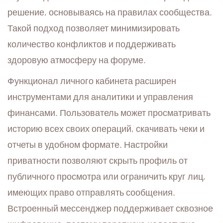
решение, основываясь на правилах сообщества.
Такой подход позволяет минимизировать
количество конфликтов и поддерживать
здоровую атмосферу на форуме.
Функционал личного кабинета расширен
инструментами для аналитики и управления
финансами. Пользователь может просматривать
историю всех своих операций, скачивать чеки и
отчеты в удобном формате. Настройки
приватности позволяют скрыть профиль от
публичного просмотра или ограничить круг лиц,
имеющих право отправлять сообщения.
Встроенный мессенджер поддерживает сквозное