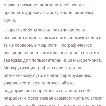
маркет призывает пользователей всегда
проверять адресную строку и наличие значка
замка.
Скорость работы зеркал не отличается от
основного домена, так как они используют одни и
те же серверные мощности. Географическое
распределение точек входа позволяет сократить
задержки для пользователей из разных регионов.
Маршрутизация трафика происходит по
оптимальному пути, избегая перегруженных
участков сети. Технологический стек
поддерживает современные стандарты веб-
разработки, обеспечивая совместимость со всеми
популярными браузерами. Адаптивность верстки