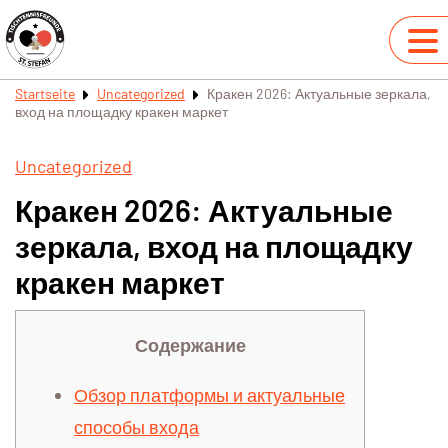
Startseite
Uncategorized
Кракен 2026: Актуальные зеркала,
вход на площадку кракен маркет
Uncategorized
Кракен 2026: Актуальные
зеркала, вход на площадку
кракен маркет
Содержание
Обзор платформы и актуальные
способы входа