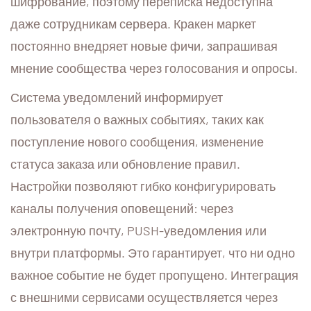
шифрование, поэтому переписка недоступна
даже сотрудникам сервера. Кракен маркет
постоянно внедряет новые фичи, запрашивая
мнение сообщества через голосования и опросы.
Система уведомлений информирует
пользователя о важных событиях, таких как
поступление нового сообщения, изменение
статуса заказа или обновление правил.
Настройки позволяют гибко конфигурировать
каналы получения оповещений: через
электронную почту, PUSH-уведомления или
внутри платформы. Это гарантирует, что ни одно
важное событие не будет пропущено. Интеграция
с внешними сервисами осуществляется через