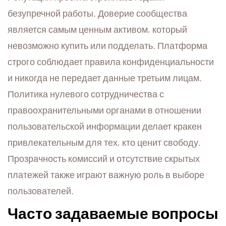
безупречной работы. Доверие сообщества
является самым ценным активом, который
невозможно купить или подделать. Платформа
строго соблюдает правила конфиденциальности
и никогда не передает данные третьим лицам.
Политика нулевого сотрудничества с
правоохранительными органами в отношении
пользовательской информации делает кракен
привлекательным для тех, кто ценит свободу.
Прозрачность комиссий и отсутствие скрытых
платежей также играют важную роль в выборе
пользователей.
Часто задаваемые вопросы