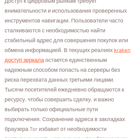
Доступ к цифровым рынкам требует
внимательности и использования проверенных
инструментов навигации. Пользователи часто
сталкиваются с необходимостью найти
стабильный адрес для совершения покупок или
обмена информацией. В текущих реалиях
kraken
доступ зеркала
остается единственным
надежным способом попасть на серверы без
риска перехвата данных третьими лицами.
Тысячи посетителей ежедневно обращаются к
ресурсу, чтобы совершить сделку, и важно
выбирать только официальные пути
подключения. Сохранение адреса в закладках
браузера Tor избавит от необходимости