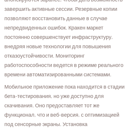
завершить активные сессии. Резервные копии
позволяют восстановить данные в случае
непредвиденных ошибок. Кракен маркет
постоянно совершенствует инфраструктуру,
внедряя новые технологии для повышения
отказоустойчивости. Мониторинг
работоспособности ведется в режиме реального
времени автоматизированными системами.
Мобильное приложение пока находится в стадии
бета-тестирования, но уже доступно для
скачивания. Оно предоставляет тот же
функционал, что и веб-версия, с оптимизацией
под сенсорные экраны. Установка