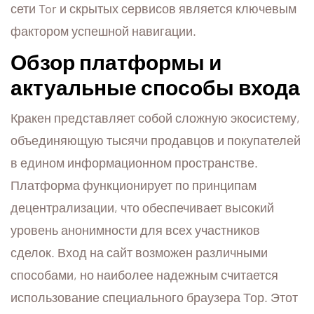
сети Tor и скрытых сервисов является ключевым
фактором успешной навигации.
Обзор платформы и
актуальные способы входа
Кракен представляет собой сложную экосистему,
объединяющую тысячи продавцов и покупателей
в едином информационном пространстве.
Платформа функционирует по принципам
децентрализации, что обеспечивает высокий
уровень анонимности для всех участников
сделок. Вход на сайт возможен различными
способами, но наиболее надежным считается
использование специального браузера Тор. Этот