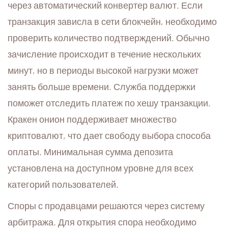
через автоматический конвертер валют. Если
транзакция зависла в сети блокчейн, необходимо
проверить количество подтверждений. Обычно
зачисление происходит в течение нескольких
минут, но в периоды высокой нагрузки может
занять больше времени. Служба поддержки
поможет отследить платеж по хешу транзакции.
Кракен онион поддерживает множество
криптовалют, что дает свободу выбора способа
оплаты. Минимальная сумма депозита
установлена на доступном уровне для всех
категорий пользователей.
Споры с продавцами решаются через систему
арбитража. Для открытия спора необходимо