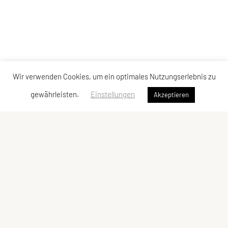
Wir verwenden Cookies, um ein optimales Nutzungserlebnis zu
gewährleisten.
Einstellungen
Akzeptieren
Vereinsadresse
Tischtennisfreunde St. Stefan
Johann Albrecher