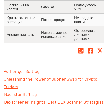
Навигация на
Пользуйтесь
Слежка
кракен
VPN
Криптовалютные
Не вводите
Потеря средств
операции
ключи
Осторожно с
Неправомерное
Анонимные чаты
личными
использование
данными
Vorheriger Beitrag
Unleashing the Power of Jupiter Swap for Crypto
Traders
Nächster Beitrag
Dexscreener Insights: Best DEX Scanner Strategies