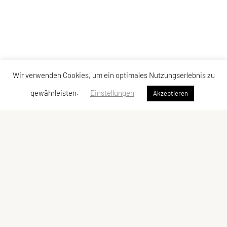
Wir verwenden Cookies, um ein optimales Nutzungserlebnis zu
gewährleisten.
Einstellungen
Akzeptieren
Vereinsadresse
Tischtennisfreunde St. Stefan
Johann Albrecher