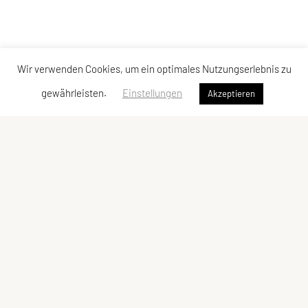
Wir verwenden Cookies, um ein optimales Nutzungserlebnis zu
gewährleisten.
Einstellungen
Akzeptieren
Vereinsadresse
Tischtennisfreunde St. Stefan
Johann Albrecher
Langegg an der Schilcherstraße 178
8511 St. Stefan ob Stainz