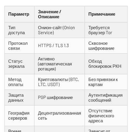
Значение /
Параметр
Примечание
Описание
Тип
Онион-сайт (Onion
Требуется
доступа
Service)
браузер Tor
Протокол
Сквозное
HTTPS / TLS 1.3
связи
шифрование
Активно
Статус
Обход
(автоматическая
зеркала
блокировок РКН
ротация)
Метод
Криптовалюты (BTC,
Без привязки к
оплаты
LTC, USDT)
картам
Защита
Аутентификация
PGP шифрование
данных
сообщений
Отсутствие
География
Децентрализованная
физического
серверов
сеть
адреса
Время
Зависит от