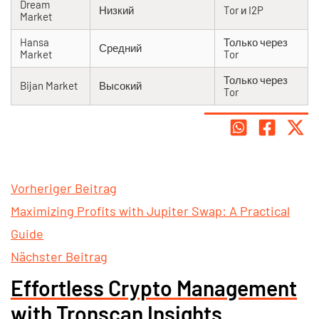
Dream
Низкий
Tor и I2P
Market
Hansa
Только через
Средний
Market
Tor
Только через
Bijan Market
Высокий
Tor
Vorheriger Beitrag
Maximizing Profits with Jupiter Swap: A Practical
Guide
Nächster Beitrag
Effortless Crypto Management
with Tronscan Insights