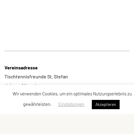
Vereinsadresse
Tischtennisfreunde St. Stefan
Johann Albrecher
Wir verwenden Cookies, um ein optimales Nutzungserlebnis zu
Langegg an der Schilcherstraße 178
8511 St. Stefan ob Stainz
gewährleisten.
Einstellungen
Akzeptieren
Telefon:
privat
0677-61736387
E-Mail:
albrecherj@gmail.com