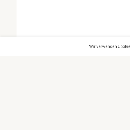
Wir verwenden Cookie
Vereinsadresse
Kontakta
Tischtennisfreunde St. Stefan
Kontakt
Johann Albrecher
Vorstand
Langegg an der Schilcherstraße 178