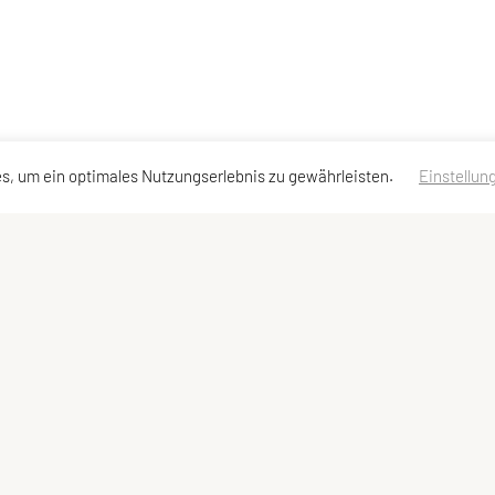
s, um ein optimales Nutzungserlebnis zu gewährleisten.
Einstellun
dressen
Schnellzugriff
Meta
Angebot
Impressum
Team und Trainer
Sitemap
Datenschutzerklärung