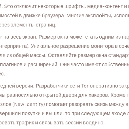
й. Это отключит некоторые шрифты, медиа-контент и
вимостей в движке браузера. Многие эксплойты, исп
ерез элементы страниц.
r на весь экран. Размер окна может стать одним из 
нгерпринта). Уникальное разрешение монитора в соч
ля из общей массы. Оставляйте размер окна стандарт
плагинов и расширений. Они часто имеют собственны
ес.
едней версии. Разработчики сети Tor оперативно за
 равносильно открытой двери для хакеров. Кроме тог
узлов (New Identity) помогает разорвать связь межд
овершили покупки и вышли, то при следующем входе 
ровать трафик и связывать сессии воедино.