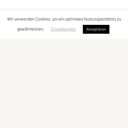
Wir verwenden Cookies, um ein optimales Nutzungserlebnis zu
gewährleisten.
Einstellungen
Akzeptieren
Vereinsadresse
Tischtennisfreunde St. Stefan
Johann Albrecher
Langegg an der Schilcherstraße 178
8511 St. Stefan ob Stainz