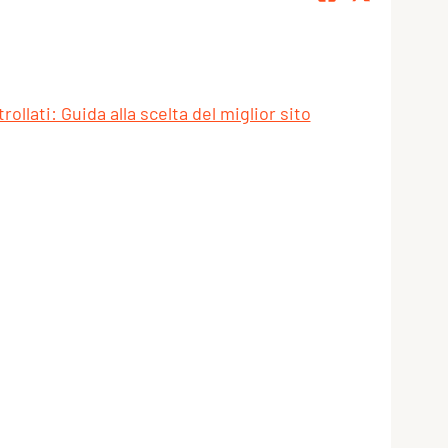
ollati: Guida alla scelta del miglior sito