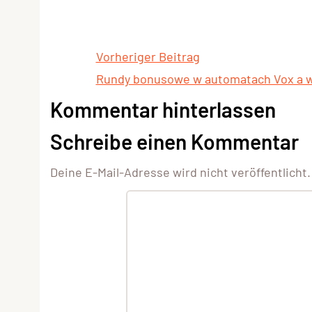
Vorheriger Beitrag
Rundy bonusowe w automatach Vox a wy
Kommentar hinterlassen
Schreibe einen Kommentar
Deine E-Mail-Adresse wird nicht veröffentlicht.