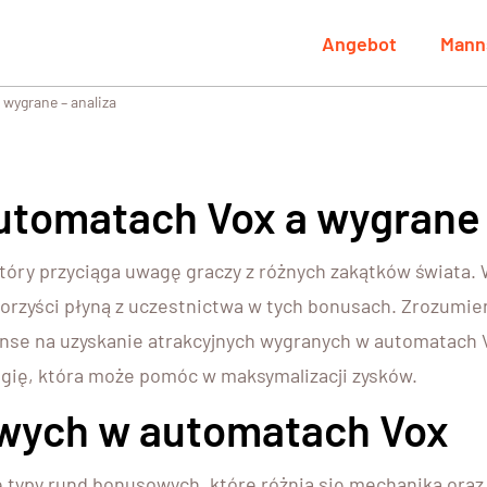
Angebot
Mann
wygrane – analiza
tomatach Vox a wygrane –
ry przyciąga uwagę graczy z różnych zakątków świata. W 
 korzyści płyną z uczestnictwa w tych bonusach. Zrozum
nse na uzyskanie atrakcyjnych wygranych w automatach 
egię, która może pomóc w maksymalizacji zysków.
wych w automatach Vox
ypy rund bonusowych, które różnią się mechaniką oraz 