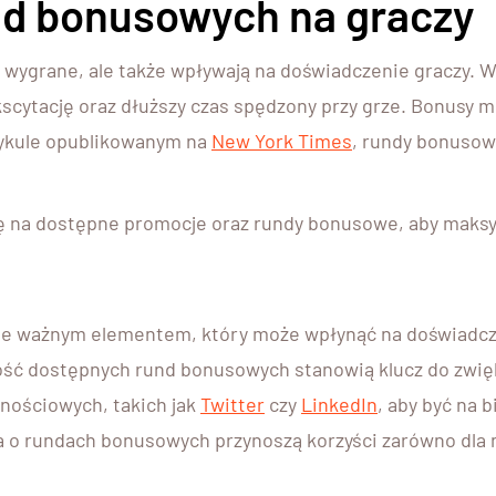
d bonusowych na graczy
wygrane, ale także wpływają na doświadczenie graczy. Wa
cytację oraz dłuższy czas spędzony przy grze. Bonusy mo
tykule opublikowanym na
New York Times
, rundy bonusow
ę na dostępne promocje oraz rundy bonusowe, aby maksy
e ważnym elementem, który może wpłynąć na doświadczen
ość dostępnych rund bonusowych stanowią klucz do zwię
znościowych, takich jak
Twitter
czy
LinkedIn
, aby być na 
a o rundach bonusowych przynoszą korzyści zarówno dla n