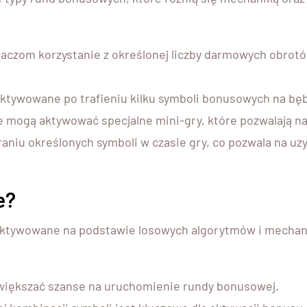
raczom korzystanie z określonej liczby darmowych obrot
aktywowane po trafieniu kilku symboli bonusowych na bę
 mogą aktywować specjalne mini-gry, które pozwalają n
eraniu określonych symboli w czasie gry, co pozwala na 
e?
tywowane na podstawie losowych algorytmów i mechanik 
większać szanse na uruchomienie rundy bonusowej.