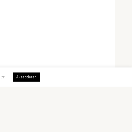
gen
Akzeptieren