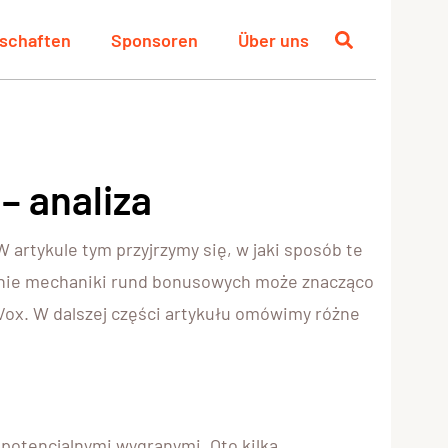
schaften
Sponsoren
Über uns
 analiza
artykule tym przyjrzymy się, w jaki sposób te
ienie mechaniki rund bonusowych może znacząco
Vox. W dalszej części artykułu omówimy różne
potencjalnymi wygranymi. Oto kilka