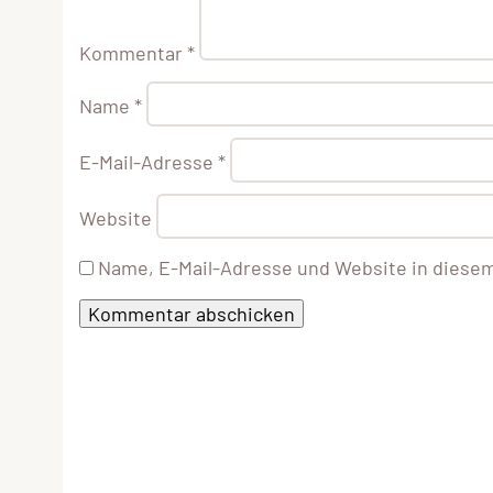
Kommentar
*
Name
*
E-Mail-Adresse
*
Website
Name, E-Mail-Adresse und Website in diese