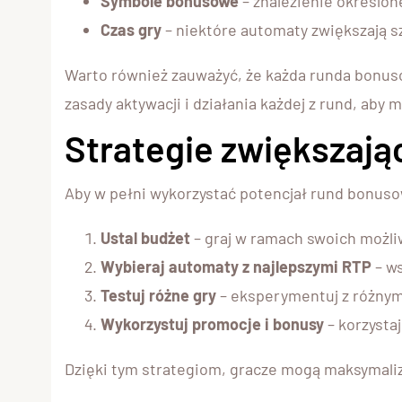
Symbole bonusowe
– znalezienie określon
Czas gry
– niektóre automaty zwiększają s
Warto również zauważyć, że każda runda bonuso
zasady aktywacji i działania każdej z rund, aby
Strategie zwiększaj
Aby w pełni wykorzystać potencjał rund bonuso
Ustal budżet
– graj w ramach swoich możliw
Wybieraj automaty z najlepszymi RTP
– ws
Testuj różne gry
– eksperymentuj z różnymi
Wykorzystuj promocje i bonusy
– korzysta
Dzięki tym strategiom, gracze mogą maksymaliz