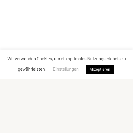
Wir verwenden Cookies, um ein optimales Nutzungserlebnis zu
gewährleisten.
Einstellungen
Akzeptieren
Vereinsadresse