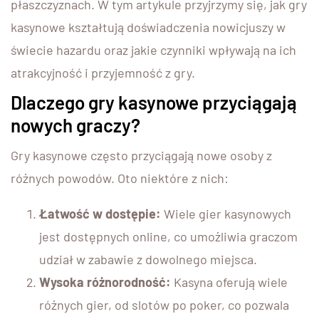
płaszczyznach. W tym artykule przyjrzymy się, jak gry
kasynowe kształtują doświadczenia nowicjuszy w
świecie hazardu oraz jakie czynniki wpływają na ich
atrakcyjność i przyjemność z gry.
Dlaczego gry kasynowe przyciągają
nowych graczy?
Gry kasynowe często przyciągają nowe osoby z
różnych powodów. Oto niektóre z nich:
Łatwość w dostępie:
Wiele gier kasynowych
jest dostępnych online, co umożliwia graczom
udział w zabawie z dowolnego miejsca.
Wysoka różnorodność:
Kasyna oferują wiele
różnych gier, od slotów po poker, co pozwala