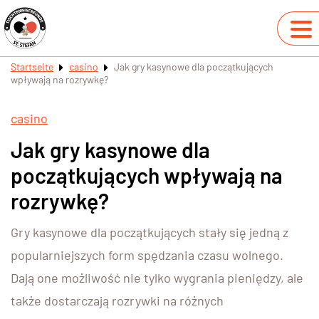
Startseite
casino
Jak gry kasynowe dla początkujących
wpływają na rozrywkę?
casino
Jak gry kasynowe dla
początkujących wpływają na
rozrywkę?
Gry kasynowe dla początkujących stały się jedną z
popularniejszych form spędzania czasu wolnego.
Dają one możliwość nie tylko wygrania pieniędzy, ale
także dostarczają rozrywki na różnych