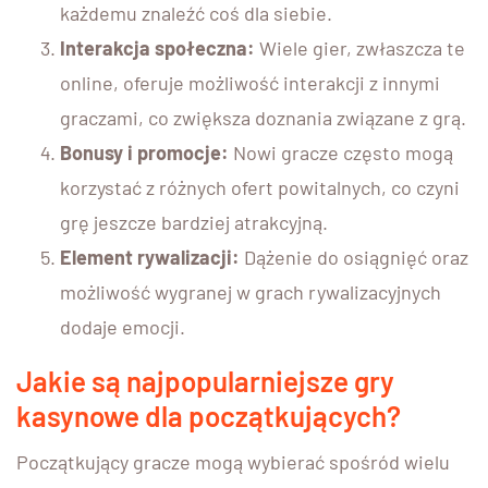
każdemu znaleźć coś dla siebie.
Interakcja społeczna:
Wiele gier, zwłaszcza te
online, oferuje możliwość interakcji z innymi
graczami, co zwiększa doznania związane z grą.
Bonusy i promocje:
Nowi gracze często mogą
korzystać z różnych ofert powitalnych, co czyni
grę jeszcze bardziej atrakcyjną.
Element rywalizacji:
Dążenie do osiągnięć oraz
możliwość wygranej w grach rywalizacyjnych
dodaje emocji.
Jakie są najpopularniejsze gry
kasynowe dla początkujących?
Początkujący gracze mogą wybierać spośród wielu