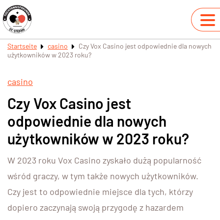
Startseite
casino
Czy Vox Casino jest odpowiednie dla nowych
użytkowników w 2023 roku?
casino
Czy Vox Casino jest
odpowiednie dla nowych
użytkowników w 2023 roku?
W 2023 roku Vox Casino zyskało dużą popularność
wśród graczy, w tym także nowych użytkowników.
Czy jest to odpowiednie miejsce dla tych, którzy
dopiero zaczynają swoją przygodę z hazardem