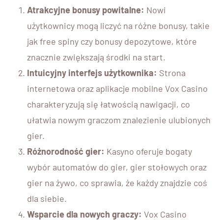
Atrakcyjne bonusy powitalne:
Nowi
użytkownicy mogą liczyć na różne bonusy, takie
jak free spiny czy bonusy depozytowe, które
znacznie zwiększają środki na start.
Intuicyjny interfejs użytkownika:
Strona
internetowa oraz aplikacje mobilne Vox Casino
charakteryzują się łatwością nawigacji, co
ułatwia nowym graczom znalezienie ulubionych
gier.
Różnorodność gier:
Kasyno oferuje bogaty
wybór automatów do gier, gier stołowych oraz
gier na żywo, co sprawia, że każdy znajdzie coś
dla siebie.
Wsparcie dla nowych graczy:
Vox Casino