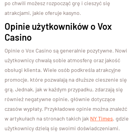
po chwili możesz rozpocząć grę i cieszyć się
atrakcjami, jakie oferuje kasyno.
Opinie użytkowników o Vox
Casino
Opinie o Vox Casino są generalnie pozytywne. Nowi
użytkownicy chwalą sobie atmosferę oraz jakość
obsługi klienta. Wiele osób podkreśla atrakcyjne
promocje, które pozwalają na dłuższe cieszenie się
grą. Jednak, jak w każdym przypadku, zdarzają się
również negatywne opinie, głównie dotyczące
czasów wypłaty. Przykładowe opinie można znaleźć
w artykułach na stronach takich jak
NY Times
, gdzie
użytkownicy dzielą się swoimi doświadczeniami.