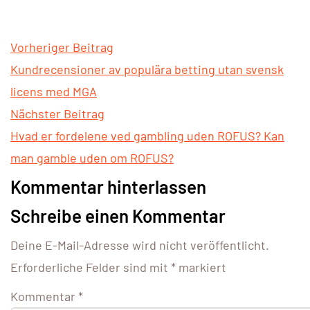
Vorheriger Beitrag
Kundrecensioner av populära betting utan svensk
licens med MGA
Nächster Beitrag
Hvad er fordelene ved gambling uden ROFUS? Kan
man gamble uden om ROFUS?
Kommentar hinterlassen
Schreibe einen Kommentar
Deine E-Mail-Adresse wird nicht veröffentlicht.
Erforderliche Felder sind mit
*
markiert
Kommentar
*