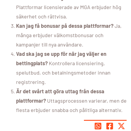
Plattformar licensierade av MGA erbjuder hög
säkerhet och rättvisa.
Kan jag få bonusar på dessa plattformar?
Ja,
många erbjuder välkomstbonusar och
kampanjer till nya användare.
Vad ska jag se upp för när jag väljer en
bettingplats?
Kontrollera licensiering,
spelutbud, och betalningsmetoder innan
registrering.
Är det svårt att göra uttag från dessa
plattformar?
Uttagsprocessen varierar, men de
flesta erbjuder snabba och pålitliga alternativ.