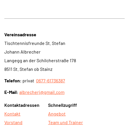
Vereinsadresse
Tischtennisfreunde St. Stefan
Johann Albrecher
Langegg an der Schilcherstraße 178
8511 St. Stefan ob Stainz
Telefon:
privat
0677-61736387
E-Mail:
albrecherj@gmail.com
Kontaktadressen
Schnellzugriff
Kontakt
Angebot
Vorstand
Team und Trainer