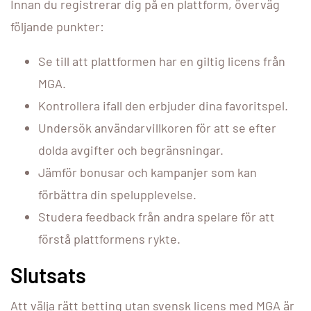
Innan du registrerar dig på en plattform, överväg
följande punkter:
Se till att plattformen har en giltig licens från
MGA.
Kontrollera ifall den erbjuder dina favoritspel.
Undersök användarvillkoren för att se efter
dolda avgifter och begränsningar.
Jämför bonusar och kampanjer som kan
förbättra din spelupplevelse.
Studera feedback från andra spelare för att
förstå plattformens rykte.
Slutsats
Att välja rätt betting utan svensk licens med MGA är