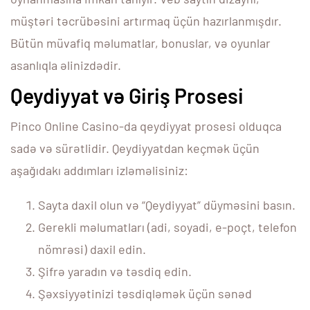
müştəri təcrübəsini artırmaq üçün hazırlanmışdır.
Bütün müvafiq məlumatlar, bonuslar, və oyunlar
asanlıqla əlinizdədir.
Qeydiyyat və Giriş Prosesi
Pinco Online Casino-da qeydiyyat prosesi olduqca
sadə və sürətlidir. Qeydiyyatdan keçmək üçün
aşağıdakı addımları izləməlisiniz:
Sayta daxil olun və “Qeydiyyat” düyməsini basın.
Gerekli məlumatları (adi, soyadi, e-poçt, telefon
nömrəsi) daxil edin.
Şifrə yaradın və təsdiq edin.
Şəxsiyyətinizi təsdiqləmək üçün sənəd