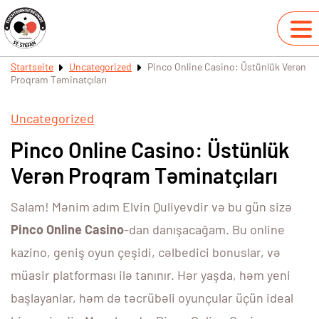
Startseite
Uncategorized
Pinco Online Casino: Üstünlük Verən
Proqram Təminatçıları
Uncategorized
Pinco Online Casino: Üstünlük
Verən Proqram Təminatçıları
Salam! Mənim adım Elvin Quliyevdir və bu gün sizə
Pinco Online Casino
-dan danışacağam. Bu online
kazino, geniş oyun çeşidi, cəlbedici bonuslar, və
müasir platforması ilə tanınır. Hər yaşda, həm yeni
başlayanlar, həm də təcrübəli oyunçular üçün ideal