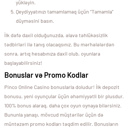
yükləyin.
Qeydiyyatınızı tamamlamaq üçün “Tamamla”
düyməsini basın.
İlk dəfə daxil olduğunuzda, əlavə təhlükəsizlik
tədbirləri ilə tanış olacaqsınız. Bu mərhələlərdən
sonra, artıq hesabınıza daxil olub, oyunlara
başlayabilirsiniz!
Bonuslar və Promo Kodlar
Pinco Online Casino bonuslarla doludur! İlk depozit
bonusu, yeni oyunçular üçün əhəmiyyətli bir plusdur.
100% bonus alaraq, daha çox oyun oynaya bilərsiniz.
Bununla yanaşı, mövcud müştərilər üçün də
müntəzəm promo kodları təqdim edilir. Bonusların