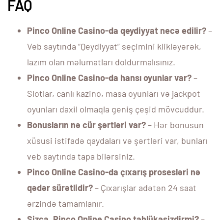
FAQ
Pinco Online Casino-da qeydiyyat necə edilir?
–
Veb saytında “Qeydiyyat” seçimini klikləyərək,
lazım olan məlumatları doldurmalısınız.
Pinco Online Casino-da hansı oyunlar var?
–
Slotlar, canlı kazino, masa oyunları və jackpot
oyunları daxil olmaqla geniş çeşid mövcuddur.
Bonusların nə cür şərtləri var?
– Hər bonusun
xüsusi istifadə qaydaları və şərtləri var, bunları
veb saytında tapa bilərsiniz.
Pinco Online Casino-da çıxarış prosesləri nə
qədər sürətlidir?
– Çıxarışlar adətən 24 saat
ərzində tamamlanır.
Sizcə, Pinco Online Casino təhlükəsizdirmi?
–