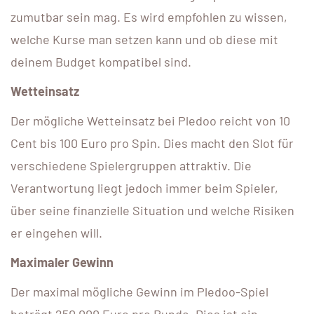
zumutbar sein mag. Es wird empfohlen zu wissen,
welche Kurse man setzen kann und ob diese mit
deinem Budget kompatibel sind.
Wetteinsatz
Der mögliche Wetteinsatz bei Pledoo reicht von 10
Cent bis 100 Euro pro Spin. Dies macht den Slot für
verschiedene Spielergruppen attraktiv. Die
Verantwortung liegt jedoch immer beim Spieler,
über seine finanzielle Situation und welche Risiken
er eingehen will.
Maximaler Gewinn
Der maximal mögliche Gewinn im Pledoo-Spiel