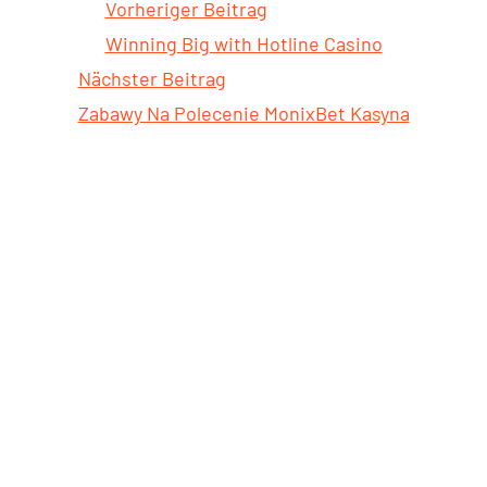
Vorheriger Beitrag
Winning Big with Hotline Casino
Nächster Beitrag
Zabawy Na Polecenie MonixBet Kasyna