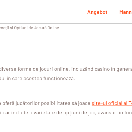
Angebot
Mann
mații și Opțiuni de Jocură Online
iverse forme de jocuri online, incluzând casino în genera
dul în care acestea funcționează.
 oferă jucătorilor posibilitatea să joace
site-ul oficial al
ic ar include o varietate de opțiuni de joc, avansuri în fu