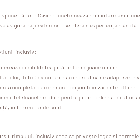
em spune că Toto Casino funcționează prin intermediul un
 se asigură că jucătorilor li se oferă o experiență plăcută.
țiuni, inclusiv:
ferează posibilitatea jucătorilor să joace online.
oltării lor, Toto Casino-urile au început să se adapteze în 
ența completă cu care sunt obișnuiți în variante offline.
sesc telefoanele mobile pentru jocuri online a făcut ca ac
nță, indiferent unde sunt.
rsul timpului, inclusiv ceea ce privește legea si normele