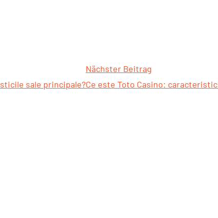
Nächster Beitrag
ticile sale principale?
Ce este Toto Casino: caracteristici