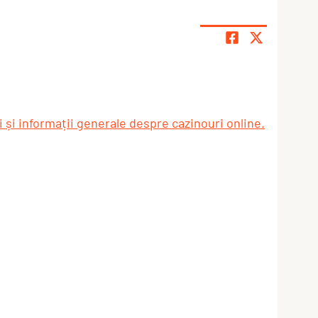
 și informații generale despre cazinouri online.