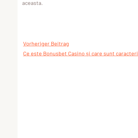
aceasta.
Vorheriger Beitrag
Ce este Bonusbet Casino și care sunt caracteris