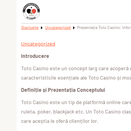
Startseite
Uncategorized
Prezentația Toto Casino: Infor
Uncategorized
Introducere
Toto Casino este un concept larg care acoperă d
caracteristicile esențiale ale Toto Casino și mo
Definiție și Prezentația Conceptului
Toto Casino este un tip de platformă online care
ruleta, poker, blackjack etc. Un Toto Casino clas
care aceștia le oferă clienților lor.