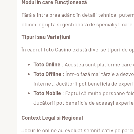
Modul în care Funcționează
Fără a intra prea adânc în detalii tehnice, put
obicei îngrijită și gestionată de specialiști care
Tipuri sau Variațiuni
În cadrul Toto Casino există diverse tipuri de op
Toto Online
: Acestea sunt platforme care o
Toto Offline
: Într-o fază mai târzie a dezv
internet. Jucătorii pot beneficia de experi
Toto Mobile
: Faptul că multe persoane folo
Jucătorii pot beneficia de aceeași experie
Context Legal și Regional
Jocurile online au evoluat semnificativ pe parcu