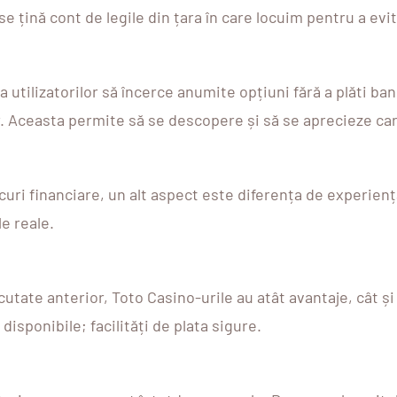
se țină cont de legile din țara în care locuim pentru a ev
a utilizatorilor să încerce anumite opțiuni fără a plăti ba
r. Aceasta permite să se descopere și să se aprecieze car
curi financiare, un alt aspect este diferența de experienț
le reale.
utate anterior, Toto Casino-urile au atât avantaje, cât și
disponibile; facilități de plata sigure.