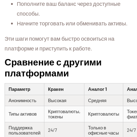
Пополните ваш баланс через доступные
способы.
Начните торговать или обменивать активы.
Эти шаги помогут вам быстро освоиться на
платформе и приступить к работе.
Сравнение с другими
платформами
Параметр
Кракен
Аналог 1
Анал
Анонимность
Высокая
Средняя
Выс
Криптовалюты,
Токе
Типы активов
Криптовалюты
токены
фиа
Поддержка
Только в
24/7
24/7
пользователей
офисные часы