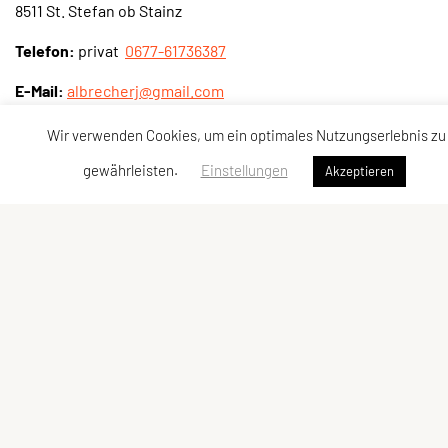
8511 St. Stefan ob Stainz
Telefon:
privat
0677-61736387
E-Mail:
albrecherj@gmail.com
Wir verwenden Cookies, um ein optimales Nutzungserlebnis zu
Kontaktadressen
Schnellzugriff
Kontakt
Angebot
gewährleisten.
Einstellungen
Akzeptieren
Vorstand
Team und Trainer
Meta
Impressum
Sitemap
Datenschutzerklärung