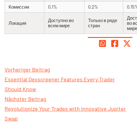
Комиссии
0.1%
0.2%
0.15
Дост
Доступно во
Только в ряде
Локация
во в
всем мире
стран
мир
Vorheriger Beitrag
Essential Dexscreener Features Every Trader
Should Know
Nächster Beitrag
Revolutionize Your Trades with Innovative Jupiter
Swap