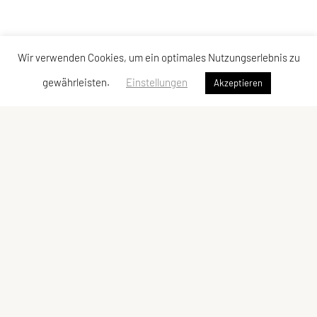
Wir verwenden Cookies, um ein optimales Nutzungserlebnis zu
gewährleisten.
Einstellungen
Akzeptieren
Vereinsadresse
Tischtennisfreunde St. Stefan
Johann Albrecher
Langegg an der Schilcherstraße 178
8511 St. Stefan ob Stainz