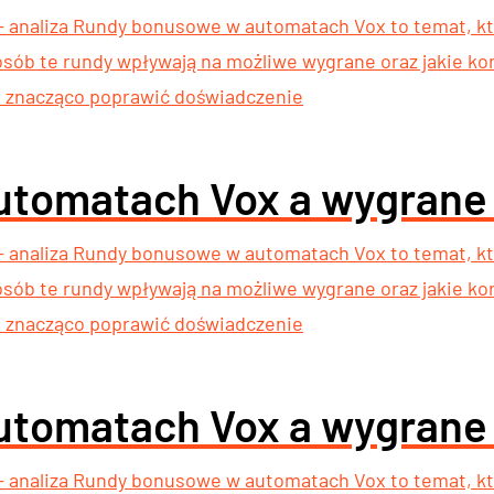
analiza Rundy bonusowe w automatach Vox to temat, któ
posób te rundy wpływają na możliwe wygrane oraz jakie ko
 znacząco poprawić doświadczenie
tomatach Vox a wygrane –
analiza Rundy bonusowe w automatach Vox to temat, któ
posób te rundy wpływają na możliwe wygrane oraz jakie ko
 znacząco poprawić doświadczenie
tomatach Vox a wygrane –
analiza Rundy bonusowe w automatach Vox to temat, któ