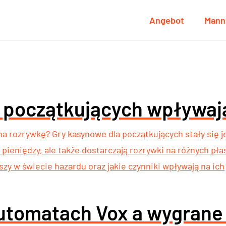
Angebot
Mann
a początkujących wpływaj
a rozrywkę? Gry kasynowe dla początkujących stały się j
pieniędzy, ale także dostarczają rozrywki na różnych płas
zy w świecie hazardu oraz jakie czynniki wpływają na ich
tomatach Vox a wygrane –