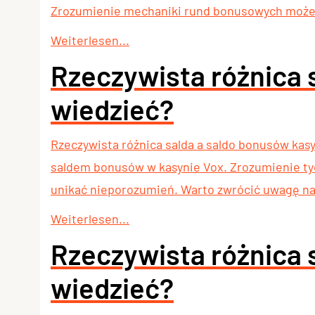
Zrozumienie mechaniki rund bonusowych może
Weiterlesen...
Rzeczywista różnica 
wiedzieć?
Rzeczywista różnica salda a saldo bonusów kasy
saldem bonusów w kasynie Vox. Zrozumienie tyc
unikać nieporozumień. Warto zwrócić uwagę na 
Weiterlesen...
Rzeczywista różnica 
wiedzieć?