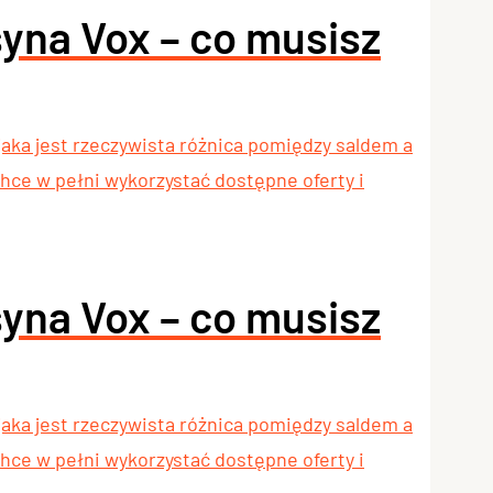
yna Vox – co musisz
jaka jest rzeczywista różnica pomiędzy saldem a
hce w pełni wykorzystać dostępne oferty i
yna Vox – co musisz
jaka jest rzeczywista różnica pomiędzy saldem a
hce w pełni wykorzystać dostępne oferty i