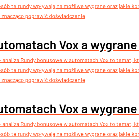
posób te rundy wpływają na możliwe wygrane oraz jakie ko
 znacząco poprawić doświadczenie
tomatach Vox a wygrane –
analiza Rundy bonusowe w automatach Vox to temat, któ
posób te rundy wpływają na możliwe wygrane oraz jakie ko
 znacząco poprawić doświadczenie
tomatach Vox a wygrane –
analiza Rundy bonusowe w automatach Vox to temat, któ
posób te rundy wpływają na możliwe wygrane oraz jakie ko