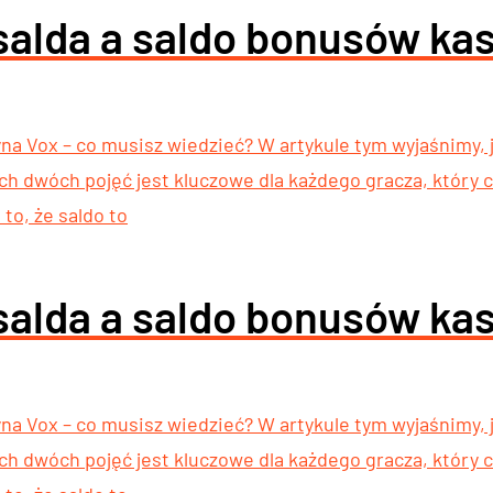
salda a saldo bonusów kas
na Vox – co musisz wiedzieć? W artykule tym wyjaśnimy, 
h dwóch pojęć jest kluczowe dla każdego gracza, który c
to, że saldo to
salda a saldo bonusów kas
na Vox – co musisz wiedzieć? W artykule tym wyjaśnimy, 
h dwóch pojęć jest kluczowe dla każdego gracza, który c