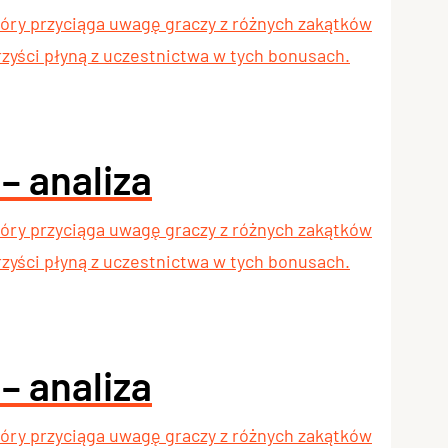
ry przyciąga uwagę graczy z różnych zakątków
rzyści płyną z uczestnictwa w tych bonusach.
 analiza
ry przyciąga uwagę graczy z różnych zakątków
rzyści płyną z uczestnictwa w tych bonusach.
 analiza
ry przyciąga uwagę graczy z różnych zakątków