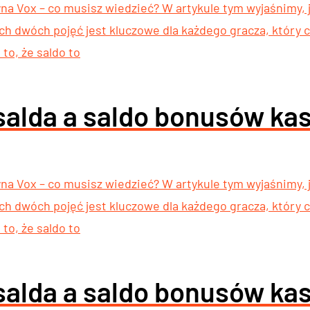
na Vox – co musisz wiedzieć? W artykule tym wyjaśnimy, 
h dwóch pojęć jest kluczowe dla każdego gracza, który c
to, że saldo to
salda a saldo bonusów kas
na Vox – co musisz wiedzieć? W artykule tym wyjaśnimy, 
h dwóch pojęć jest kluczowe dla każdego gracza, który c
to, że saldo to
salda a saldo bonusów kas