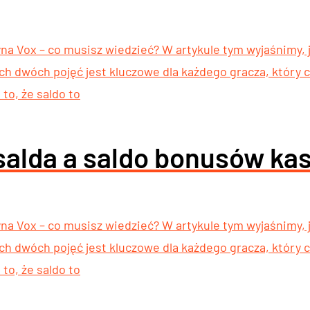
na Vox – co musisz wiedzieć? W artykule tym wyjaśnimy, 
h dwóch pojęć jest kluczowe dla każdego gracza, który c
to, że saldo to
salda a saldo bonusów kas
na Vox – co musisz wiedzieć? W artykule tym wyjaśnimy, 
h dwóch pojęć jest kluczowe dla każdego gracza, który c
to, że saldo to