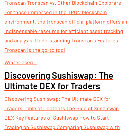
Tronscan Tronscan vs. Other Blockchain Explorers
For those immersed in the TRON blockchain
environment, the tronscan official platform offers an
indispensable resource for efficient asset tracking
and analysis. Understanding Tronscan’s Features
Tronscan is the go-to tool
Weiterlesen...
Discovering Sushiswap: The
Ultimate DEX for Traders
Discovering Sushiswap: The Ultimate DEX for
Traders Table of Contents The Rise of Sushiswap
DEX Key Features of Sushiswap How to Start
Trading on Sushiswap Comparing Sushiswap with