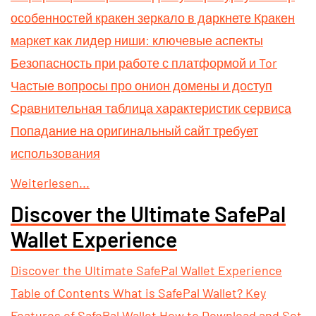
особенностей кракен зеркало в даркнете Кракен
маркет как лидер ниши: ключевые аспекты
Безопасность при работе с платформой и Tor
Частые вопросы про онион домены и доступ
Сравнительная таблица характеристик сервиса
Попадание на оригинальный сайт требует
использования
Weiterlesen...
Discover the Ultimate SafePal
Wallet Experience
Discover the Ultimate SafePal Wallet Experience
Table of Contents What is SafePal Wallet? Key
Features of SafePal Wallet How to Download and Set