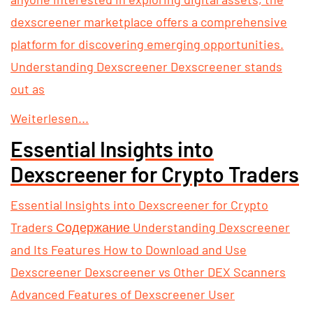
dexscreener marketplace offers a comprehensive
platform for discovering emerging opportunities.
Understanding Dexscreener Dexscreener stands
out as
Weiterlesen...
Essential Insights into
Dexscreener for Crypto Traders
Essential Insights into Dexscreener for Crypto
Traders Содержание Understanding Dexscreener
and Its Features How to Download and Use
Dexscreener Dexscreener vs Other DEX Scanners
Advanced Features of Dexscreener User