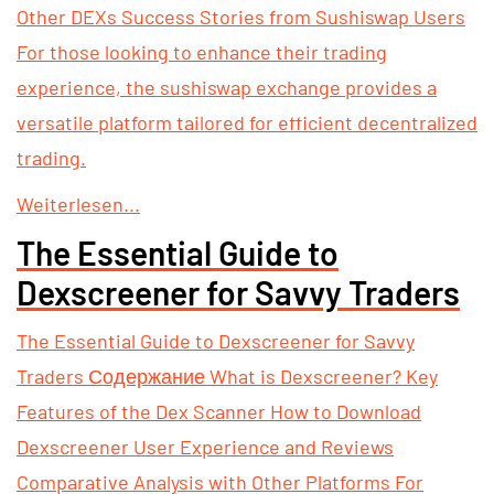
Other DEXs Success Stories from Sushiswap Users
For those looking to enhance their trading
experience, the sushiswap exchange provides a
versatile platform tailored for efficient decentralized
trading.
Weiterlesen...
The Essential Guide to
Dexscreener for Savvy Traders
The Essential Guide to Dexscreener for Savvy
Traders Содержание What is Dexscreener? Key
Features of the Dex Scanner How to Download
Dexscreener User Experience and Reviews
Comparative Analysis with Other Platforms For