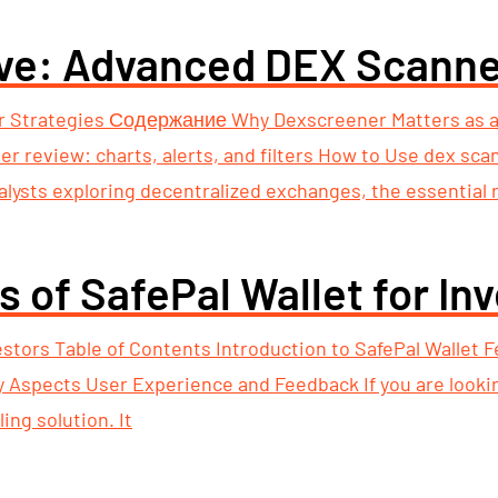
ve: Advanced DEX Scanne
 Strategies Содержание Why Dexscreener Matters as a
 review: charts, alerts, and filters How to Use dex sca
lysts exploring decentralized exchanges, the essential r
s of SafePal Wallet for In
vestors Table of Contents Introduction to SafePal Wallet 
y Aspects User Experience and Feedback If you are looki
ing solution. It