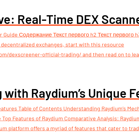
ve: Real-Time DEX Scann
r Guide Содержание Текст первого h2 Текст первого h3
n decentralized exchanges, start with this resource
m/dexscreener-official-trading/ and then read on to lea
 with Raydium’s Unique F
eatures Table of Contents Understanding Raydium’s Mec
 Top Features of Raydium Comparative Analysis: Raydium
um platform offers a myriad of features that cater to trad