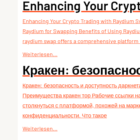
Enhancing Your Cryp
Enhancing Your Crypto Trading with Raydium 
Raydium for Swapping Benefits of Using Raydiu
raydium swap offers a comprehensive platform
Weiterlesen...
Кракен: безопасно
Кракен: безопасность и доступность даркнет
Преимущества кракен тор Рабочие ссылки на
столкнуться с платформой, похожей на марк
конфиденциальности. Что такое
Weiterlesen...