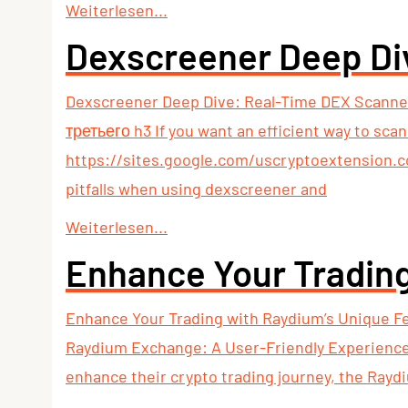
Weiterlesen...
Dexscreener Deep Di
Dexscreener Deep Dive: Real-Time DEX Scanne
третьего h3 If you want an efficient way to sca
https://sites.google.com/uscryptoextension.co
pitfalls when using dexscreener and
Weiterlesen...
Enhance Your Trading
Enhance Your Trading with Raydium’s Unique F
Raydium Exchange: A User-Friendly Experience
enhance their crypto trading journey, the Raydi