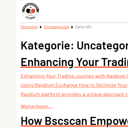
Startseite
Uncategorized
Seite 454
Kategorie:
Uncategor
Enhancing Your Trad
Enhancing Your Trading Journey with Raydium 
Using Raydium Exchange How to Optimize Your T
Raydium platform provides a unique approach to 
Weiterlesen...
How Bscscan Empower