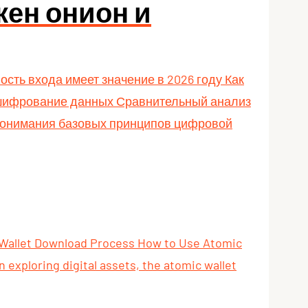
кен онион и
сть входа имеет значение в 2026 году Как
и шифрование данных Сравнительный анализ
 понимания базовых принципов цифровой
c Wallet Download Process How to Use Atomic
exploring digital assets, the atomic wallet