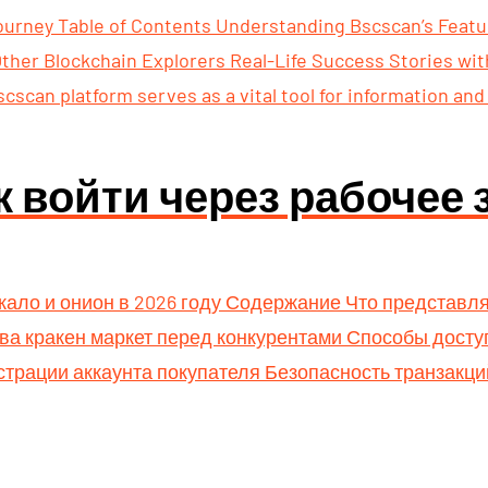
rney Table of Contents Understanding Bscscan’s Feature
ther Blockchain Explorers Real-Life Success Stories wit
scan platform serves as a vital tool for information and 
к войти через рабочее 
ркало и онион в 2026 году Содержание Что представл
а кракен маркет перед конкурентами Способы доступ
трации аккаунта покупателя Безопасность транзакци