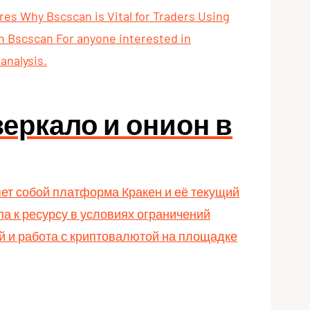
s Why Bscscan is Vital for Traders Using
h Bscscan For anyone interested in
analysis.
зеркало и онион в
яет собой платформа Кракен и её текущий
а к ресурсу в условиях ограничений
й и работа с криптовалютой на площадке