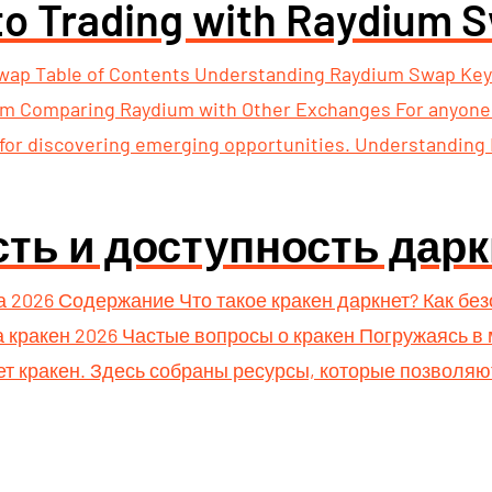
to Trading with Raydium 
Swap Table of Contents Understanding Raydium Swap Ke
m Comparing Raydium with Other Exchanges For anyone in
 for discovering emerging opportunities. Understandin
сть и доступность дарк
а 2026 Содержание Что такое кракен даркнет? Как бе
 кракен 2026 Частые вопросы о кракен Погружаясь в
ет кракен. Здесь собраны ресурсы, которые позволя