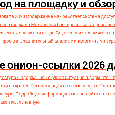
од на площадку и обзо
зеркала 2026 Содержание Как работает система досту
ьного зеркала Механизмы блокировок со стороны п
ельских данных при входе Внутренняя экономика и 
я проекта Сравнительный анализ с аналогичными се
е онион-ссылки 2026 д
доступа Содержание Текущая ситуация в даркнете Что
ылки на кракен Рекомендации по безопасности Платф
есурс. Подробную информацию можно найти на https:
ракен как основную