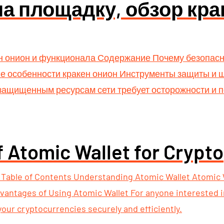
на площадку, обзор кра
ен онион и функционала Содержание Почему безопасно
кие особенности кракен онион Инструменты защиты 
к защищенным ресурсам сети требует осторожности и
 Atomic Wallet for Crypto
o Table of Contents Understanding Atomic Wallet Atomi
antages of Using Atomic Wallet For anyone interested in 
our cryptocurrencies securely and efficiently.