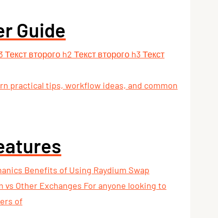
er Guide
 Текст второго h2 Текст второго h3 Текст
rn practical tips, workflow ideas, and common
eatures
hanics Benefits of Using Raydium Swap
 vs Other Exchanges For anyone looking to
ers of