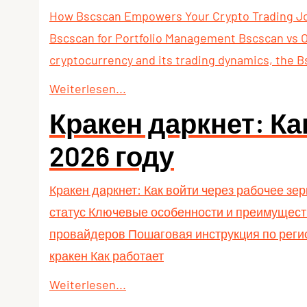
How Bscscan Empowers Your Crypto Trading Jou
Bscscan for Portfolio Management Bscscan vs O
cryptocurrency and its trading dynamics, the Bsc
Weiterlesen...
Кракен даркнет: Ка
2026 году
Кракен даркнет: Как войти через рабочее зе
статус Ключевые особенности и преимуществ
провайдеров Пошаговая инструкция по регис
кракен Как работает
Weiterlesen...