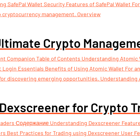
 SafePal Wallet Security Features of SafePal Wallet For 
nto cryptocurrency management. Overview
 Ultimate Crypto Manage
nt Companion Table of Contents Understanding Atomic 
Login Essentials Benefits of Using Atomic Wallet For any
 for discovering emerging opportunities. Understanding 
 Dexscreener for Crypto T
 Traders Содержание Understanding Dexscreener Feature
s Best Practices for Trading using Dexscreener User F