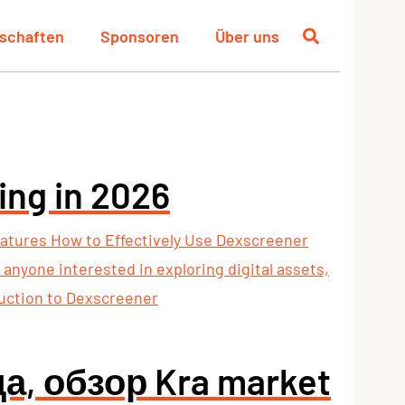
schaften
Sponsoren
Über uns
ng in 2026
tures How to Effectively Use Dexscreener
anyone interested in exploring digital assets,
duction to Dexscreener
а, обзор Kra market