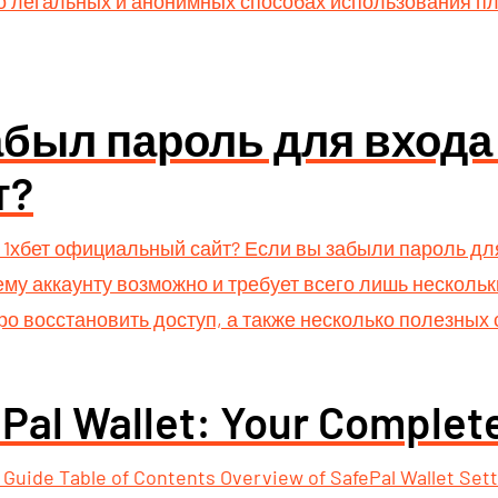
 о легальных и анонимных способах использования п
абыл пароль для входа 
т?
а 1хбет официальный сайт? Если вы забыли пароль дл
му аккаунту возможно и требует всего лишь нескольк
о восстановить доступ, а также несколько полезных 
ePal Wallet: Your Complet
 Guide Table of Contents Overview of SafePal Wallet Sett