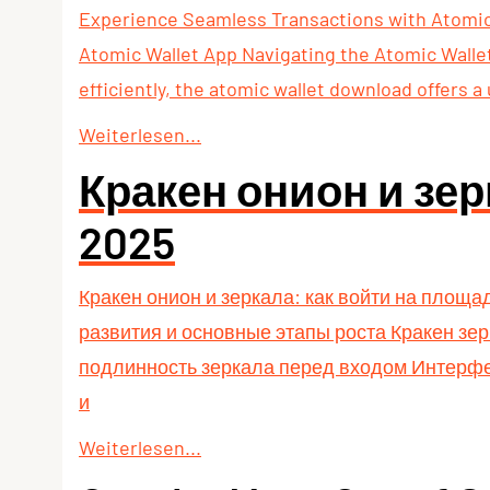
Experience Seamless Transactions with Atomic
Atomic Wallet App Navigating the Atomic Walle
efficiently, the atomic wallet download offers a
Weiterlesen...
Кракен онион и зер
2025
Кракен онион и зеркала: как войти на площ
развития и основные этапы роста Кракен зе
подлинность зеркала перед входом Интерфей
и
Weiterlesen...