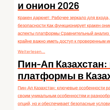
и онион 2026
Кракен даркнет: Рабочее зеркало для входа,
безопасности Как функционирует кракен они
аспекты платформы Сравнительный анализ х
крайне важно иметь доступ к проверенным
Weiterlesen...
Пин-Ап Казахстан:
платформы в Каза
Пин-Ап Казахстан: ключевые особенности р
своим уникальным особенностям и разнообр
опций, но и обеспечивает безопасные услови