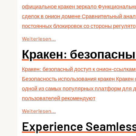
официальное кракен зеркало Функциональны
сделок в онион домене Сравнительный анал
постоянных блокировок со стороны регулято
Weiterlesen...
Кракен: безопасны
Кракен: безопасный доступ к онион-ссылкам
Безопасность использования кракен Кракен 
одной из самых популярных платформ для д
пользователей рекомендуют
Weiterlesen...
Experience Seamless 